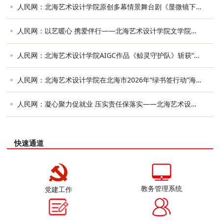
人民网：北海艺术设计学院原创多幕情景舞台剧《显微镜下的身躯——毛江森院士》获好评
人民网：以艺暖心 携爱伴行——北海艺术设计学院文学院党支部走进北海特殊教育学校···
人民网：北海艺术设计学院AIGC作品《鲸灵守护队》斩获“国潮奔AI・马跃山河”AI春晚···
人民网：北海艺术设计学院在北海市2026年“绿书签行动”海报设计征集活动中获佳绩
人民网：凝心聚力促就业 压实责任保落实——北海艺术设计学院召开2026届毕业生就业···
快速通道
教务管理系统
党建工作