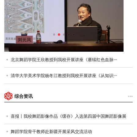
清华大学美术学院陆志成教授到我校开展讲座
中央广播电视总台播音指导李瑞英教授受邀到
中国服装设计师协会副主席刘元风教授莅临我
北京舞蹈学院王欣教授到我校开展讲座《赓续红色血脉···
清华大学美术学院杨冬江教授到我校开展讲座《从知识···
···
综合资讯
喜报丨我校舞蹈影像作品《缓存》入选第四届中国舞蹈影像展
舞蹈学院骨干教师赴新疆开展采风交流活动