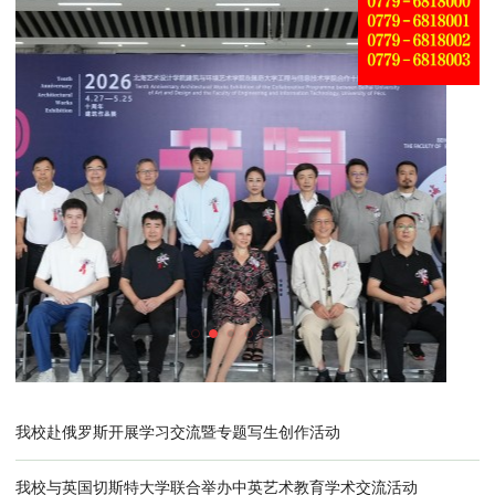
名师大讲堂｜清华大学马赛教授受聘为我校顾
我校与匈牙利佩奇大学工程与信息技术学院合
学校举行2026届毕业典礼暨学位授予仪式
我校赴俄罗斯开展学习交流暨专题写生创作活动
我校与英国切斯特大学联合举办中英艺术教育学术交流活动