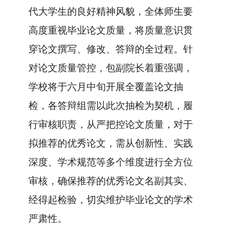
代大学生的
良好精神风貌，全体师生
要
高度重视毕业论文质量
，
将质量意识贯
穿论文撰写、修改、答辩的全过程
。针
对论文质量管控，
包
副院长着重
强调
，
学校将于
六月中旬
开展全覆盖论文抽
检，各答辩组需以
此次
抽检为契机，履
行审核职责，从严把控论文质量，对
于
拟推荐的优秀论文，需从创新性、实践
深度
、
学术规范等
多个维度进行全方位
审核，确保推荐的优秀论文名副其实
、
经得起检验，切实维护毕业论文的学术
严肃性。