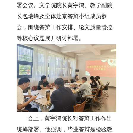
署会议。
文学院院长黄宇鸿、教学副院
长包瑞峰及全体
赴京答辩小组
成员参
会，
围绕答辩工作安排、
论文
质量
管控
等核心议题展开
研讨部署。
会上，
黄宇鸿院长
对答辩工作作出
统筹部署。他
强调
，毕业
答辩
是检验教