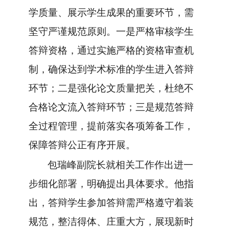
学质量、展示学生成果的重要环节，需
坚守
严谨
规范原则
。一是严格审核学生
答辩资格，
通过实施严格的资格审查机
制，
确保
达到学术
标准的学生进入答辩
环节；二是强化论文质量把关，杜绝不
合格论文
流入
答辩
环节
；三是规范答辩
全
过程管理
，提前落实各项筹备工作，
保障答辩公正有序
开展
。
包瑞峰副院长就相关工作作出进一
步细化部署，明确提出具体要求。
他
指
出
，
答辩
学生
参加
答辩需
严格遵守
着装
规范
，整洁得体、庄重大方，
展现
新时